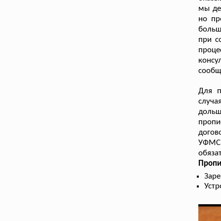
мы де
но пр
больш
при с
проц
консу
сообщ
Для п
случа
дольш
пропи
дого
УФМС.
обяза
Пропи
Заре
Устр