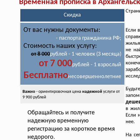
Временная прописка в Архангельс
Стран
Скидка
От вас нужны документы:
Если 
справ
- паспорта гражданина РФ;
жилья
Стоимость наших услугу:
не на
от 8 000
рублей - 1 человек (3 месяца)
быстр
от 7 000
конеч
рублей - 1 взрослый
зараб
Бесплатно
иссле
несовершеннолетние
Будьт
Важно
- ориентировочная цена
надежной
услуги от
запо
9 900 рублей
дешев
в жил
Обращайтесь и получите
Если 
надежную временную
нее.
регистрацию за короткое время
На се
недорого.