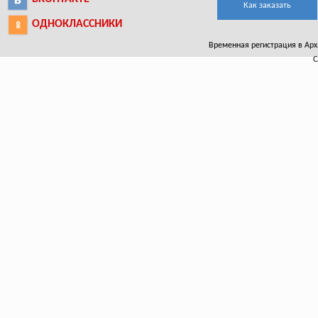
Как заказать
ОДНОКЛАССНИКИ
Временная регистрация в Архан
С