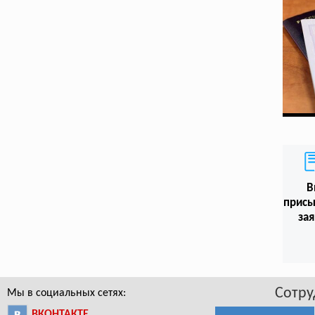
В
присы
зая
Сотру
Мы в социальных сетях:
ВКОНТАКТЕ