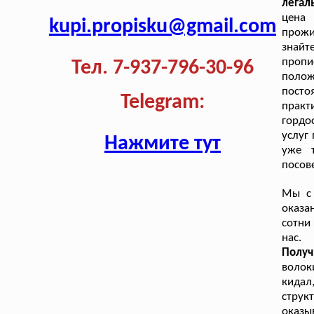
легал
цена
kupi.propisku@gmail.com
прож
знайт
пропи
Тел. 7-937-796-30-96
полож
посто
Telegram:
практ
гордо
услуг
Нажмите тут
уже 
посов
Мы с 
оказа
сотни
нас.
Получ
волок
кидал
струк
оказы